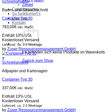
XPS Platten
Schnellansicht
Ziegel
Containerarten
Baum- und Strauchschnitt
So funktioniert’s
Über uns
Container Typ 30
Kontakt
783,00
€
inkl. MwSt
Enthält 10% USt.
Kostenloser Versand
Lieferzeit: ca. 2-3 Werktage
by
Zuser Ressourcenmanagement GmbH
Es befinden sich keine Produkte im Warenkorb.
+
Zurück zum Shop
Schnellansicht
Altpapier und Kartonagen
Container Typ 30
337,00
€
inkl. MwSt
Enthält 10% USt.
Kostenloser Versand
Lieferzeit: ca. 2-3 Werktage
by
Zuser Ressourcenmanagement GmbH