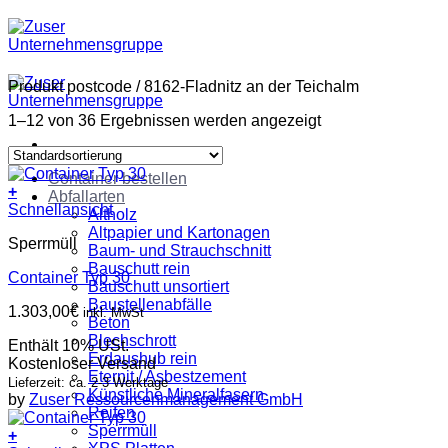
Zum
Inhalt
springen
Produkt postcode
/
8162-Fladnitz an der Teichalm
1–12 von 36 Ergebnissen werden angezeigt
Container bestellen
+
Abfallarten
Schnellansicht
Altholz
Altpapier und Kartonagen
Sperrmüll
Baum- und Strauchschnitt
Bauschutt rein
Container Typ 30
Bauschutt unsortiert
Baustellenabfälle
1.303,00
€
inkl. MwSt
Beton
Blechschrott
Enthält 10% USt.
Erdaushub rein
Kostenloser Versand
Eternit / Asbestzement
Lieferzeit: ca. 2-3 Werktage
Künstliche Mineralfasern
by
Zuser Ressourcenmanagement GmbH
Reifen
Sperrmüll
+