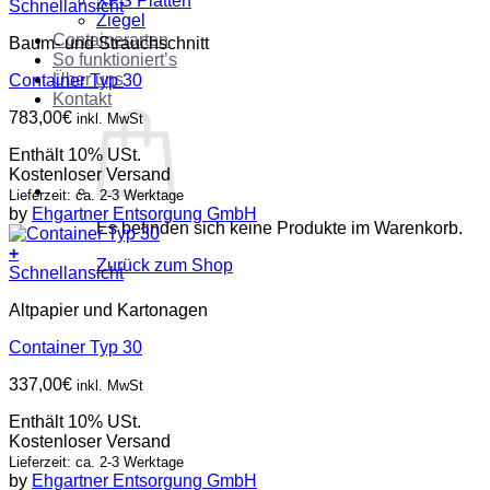
XPS Platten
Schnellansicht
Ziegel
Containerarten
Baum- und Strauchschnitt
So funktioniert’s
Über uns
Container Typ 30
Kontakt
783,00
€
inkl. MwSt
Enthält 10% USt.
Kostenloser Versand
Lieferzeit: ca. 2-3 Werktage
by
Ehgartner Entsorgung GmbH
Es befinden sich keine Produkte im Warenkorb.
+
Zurück zum Shop
Schnellansicht
Altpapier und Kartonagen
Container Typ 30
337,00
€
inkl. MwSt
Enthält 10% USt.
Kostenloser Versand
Lieferzeit: ca. 2-3 Werktage
by
Ehgartner Entsorgung GmbH