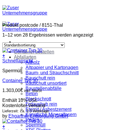
Zum
Inhalt
springen
Produkt postcode
/
8151-Thal
1–12 von 28 Ergebnissen werden angezeigt
Container bestellen
+
Abfallarten
Schnellansicht
Altholz
Altpapier und Kartonagen
Sperrmüll
Baum- und Strauchschnitt
Bauschutt rein
Container Typ 30
Bauschutt unsortiert
Baustellenabfälle
1.303,00
€
inkl. MwSt
Beton
Blechschrott
Enthält 10% USt.
Erdaushub rein
Kostenloser Versand
Eternit / Asbestzement
Lieferzeit: ca. 2-3 Werktage
Künstliche Mineralfasern
by
Ehgartner Entsorgung GmbH
Reifen
Sperrmüll
+