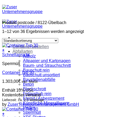
Zum
Inhalt
springen
Produkt postcode
/
8122-Übelbach
1–12 von 36 Ergebnissen werden angezeigt
Container bestellen
+
Abfallarten
Schnellansicht
Altholz
Altpapier und Kartonagen
Sperrmüll
Baum- und Strauchschnitt
Bauschutt rein
Container Typ 30
Bauschutt unsortiert
Baustellenabfälle
1.303,00
€
inkl. MwSt
Beton
Blechschrott
Enthält 10% USt.
Erdaushub rein
Kostenloser Versand
Eternit / Asbestzement
Lieferzeit: ca. 2-3 Werktage
Künstliche Mineralfasern
by
Zuser Ressourcenmanagement GmbH
Reifen
Sperrmüll
+