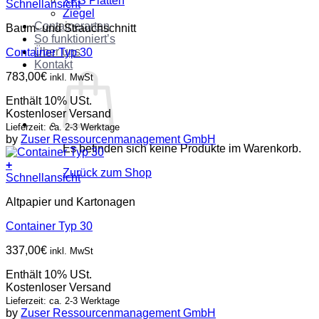
XPS Platten
Schnellansicht
Ziegel
Containerarten
Baum- und Strauchschnitt
So funktioniert’s
Über uns
Container Typ 30
Kontakt
783,00
€
inkl. MwSt
Enthält 10% USt.
Kostenloser Versand
Lieferzeit: ca. 2-3 Werktage
by
Zuser Ressourcenmanagement GmbH
Es befinden sich keine Produkte im Warenkorb.
+
Zurück zum Shop
Schnellansicht
Altpapier und Kartonagen
Container Typ 30
337,00
€
inkl. MwSt
Enthält 10% USt.
Kostenloser Versand
Lieferzeit: ca. 2-3 Werktage
by
Zuser Ressourcenmanagement GmbH