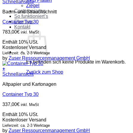
XPS Platten
Schnellansicht
Ziegel
Containerarten
Baum- und Strauchschnitt
So funktioniert’s
Über uns
Container Typ 30
Kontakt
783,00
€
inkl. MwSt
Enthält 10% USt.
Kostenloser Versand
Lieferzeit: ca. 2-3 Werktage
by
Zuser Ressourcenmanagement GmbH
Es befinden sich keine Produkte im Warenkorb.
+
Zurück zum Shop
Schnellansicht
Altpapier und Kartonagen
Container Typ 30
337,00
€
inkl. MwSt
Enthält 10% USt.
Kostenloser Versand
Lieferzeit: ca. 2-3 Werktage
by
Zuser Ressourcenmanagement GmbH