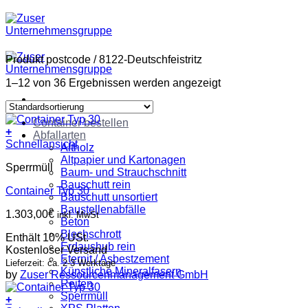
Zum
Inhalt
springen
Produkt postcode
/
8122-Deutschfeistritz
1–12 von 36 Ergebnissen werden angezeigt
Container bestellen
+
Abfallarten
Schnellansicht
Altholz
Altpapier und Kartonagen
Sperrmüll
Baum- und Strauchschnitt
Bauschutt rein
Container Typ 30
Bauschutt unsortiert
Baustellenabfälle
1.303,00
€
inkl. MwSt
Beton
Blechschrott
Enthält 10% USt.
Erdaushub rein
Kostenloser Versand
Eternit / Asbestzement
Lieferzeit: ca. 2-3 Werktage
Künstliche Mineralfasern
by
Zuser Ressourcenmanagement GmbH
Reifen
Sperrmüll
+