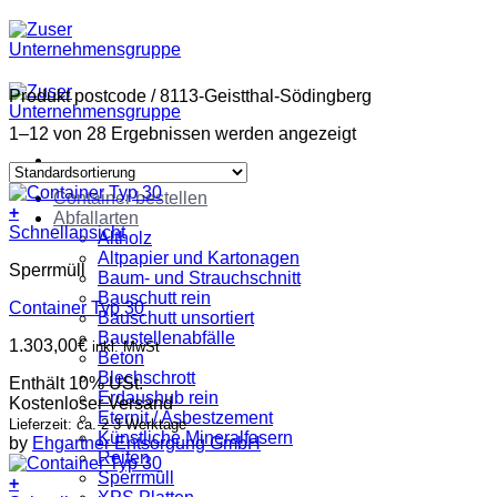
Zum
Inhalt
springen
Produkt postcode
/
8113-Geistthal-Södingberg
1–12 von 28 Ergebnissen werden angezeigt
Container bestellen
+
Abfallarten
Schnellansicht
Altholz
Altpapier und Kartonagen
Sperrmüll
Baum- und Strauchschnitt
Bauschutt rein
Container Typ 30
Bauschutt unsortiert
Baustellenabfälle
1.303,00
€
inkl. MwSt
Beton
Blechschrott
Enthält 10% USt.
Erdaushub rein
Kostenloser Versand
Eternit / Asbestzement
Lieferzeit: ca. 2-3 Werktage
Künstliche Mineralfasern
by
Ehgartner Entsorgung GmbH
Reifen
Sperrmüll
+