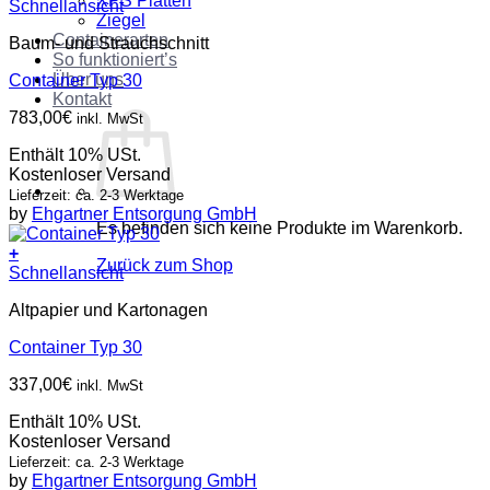
XPS Platten
Schnellansicht
Ziegel
Containerarten
Baum- und Strauchschnitt
So funktioniert’s
Über uns
Container Typ 30
Kontakt
783,00
€
inkl. MwSt
Enthält 10% USt.
Kostenloser Versand
Lieferzeit: ca. 2-3 Werktage
by
Ehgartner Entsorgung GmbH
Es befinden sich keine Produkte im Warenkorb.
+
Zurück zum Shop
Schnellansicht
Altpapier und Kartonagen
Container Typ 30
337,00
€
inkl. MwSt
Enthält 10% USt.
Kostenloser Versand
Lieferzeit: ca. 2-3 Werktage
by
Ehgartner Entsorgung GmbH