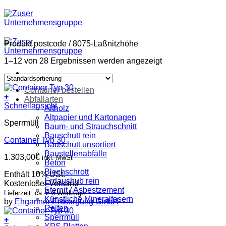
Zum
Inhalt
springen
Produkt postcode
/
8075-Laßnitzhöhe
1–12 von 28 Ergebnissen werden angezeigt
Container bestellen
+
Abfallarten
Schnellansicht
Altholz
Altpapier und Kartonagen
Sperrmüll
Baum- und Strauchschnitt
Bauschutt rein
Container Typ 30
Bauschutt unsortiert
Baustellenabfälle
1.303,00
€
inkl. MwSt
Beton
Blechschrott
Enthält 10% USt.
Erdaushub rein
Kostenloser Versand
Eternit / Asbestzement
Lieferzeit: ca. 2-3 Werktage
Künstliche Mineralfasern
by
Ehgartner Entsorgung GmbH
Reifen
Sperrmüll
+