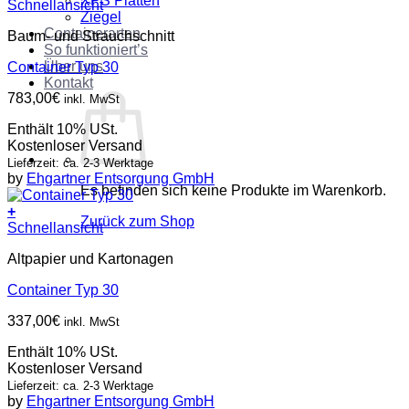
XPS Platten
Schnellansicht
Ziegel
Containerarten
Baum- und Strauchschnitt
So funktioniert’s
Über uns
Container Typ 30
Kontakt
783,00
€
inkl. MwSt
Enthält 10% USt.
Kostenloser Versand
Lieferzeit: ca. 2-3 Werktage
by
Ehgartner Entsorgung GmbH
Es befinden sich keine Produkte im Warenkorb.
+
Zurück zum Shop
Schnellansicht
Altpapier und Kartonagen
Container Typ 30
337,00
€
inkl. MwSt
Enthält 10% USt.
Kostenloser Versand
Lieferzeit: ca. 2-3 Werktage
by
Ehgartner Entsorgung GmbH