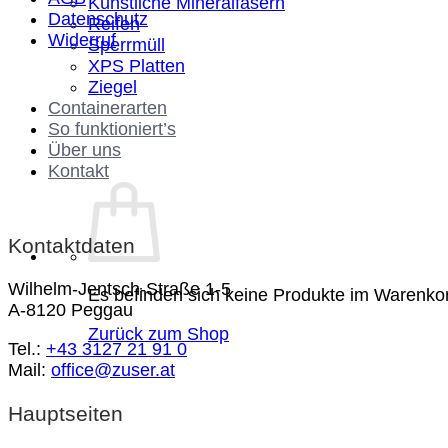
Künstliche Mineralfasern
Datenschutz
Reifen
Widerruf
Sperrmüll
XPS Platten
Ziegel
Containerarten
So funktioniert’s
Über uns
Kontakt
Kontaktdaten
Wilhelm-Jentsch-Straße 1-5
Es befinden sich keine Produkte im Warenko
A-8120 Peggau
Zurück zum Shop
Tel.:
+43 3127 21 91 0
Mail:
office@zuser.at
Hauptseiten