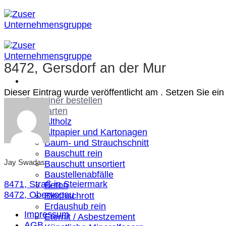
Zum
Inhalt
springen
8472, Gersdorf an der Mur
Dieser Eintrag wurde veröffentlicht am . Setzen Sie e
Container bestellen
Abfallarten
Altholz
Altpapier und Kartonagen
Baum- und Strauchschnitt
Bauschutt rein
Jay Swadas
Bauschutt unsortiert
Baustellenabfälle
8471, Straß in Steiermark
Beton
8472, Obervogau
Blechschrott
Erdaushub rein
Impressum
Eternit / Asbestzement
AGB