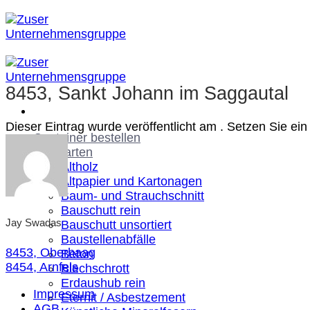
Zum
Inhalt
springen
8453, Sankt Johann im Saggautal
Dieser Eintrag wurde veröffentlicht am . Setzen Sie e
Container bestellen
Abfallarten
Altholz
Altpapier und Kartonagen
Baum- und Strauchschnitt
Bauschutt rein
Jay Swadas
Bauschutt unsortiert
Baustellenabfälle
8453, Oberhaag
Beton
8454, Arnfels
Blechschrott
Erdaushub rein
Impressum
Eternit / Asbestzement
AGB