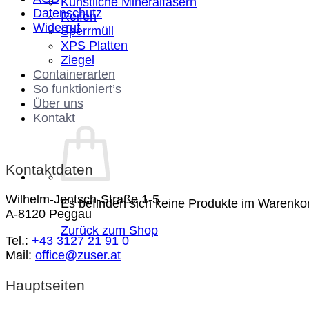
Künstliche Mineralfasern
Datenschutz
Reifen
Widerruf
Sperrmüll
XPS Platten
Ziegel
Containerarten
So funktioniert’s
Über uns
Kontakt
Kontaktdaten
Wilhelm-Jentsch-Straße 1-5
Es befinden sich keine Produkte im Warenko
A-8120 Peggau
Zurück zum Shop
Tel.:
+43 3127 21 91 0
Mail:
office@zuser.at
Hauptseiten