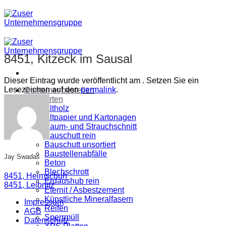
Zum
Inhalt
springen
8451, Kitzeck im Sausal
Dieser Eintrag wurde veröffentlicht am . Setzen Sie ein
Lesezeichen auf den
permalink
.
Container bestellen
Abfallarten
Altholz
Altpapier und Kartonagen
Baum- und Strauchschnitt
Bauschutt rein
Bauschutt unsortiert
Baustellenabfälle
Jay Swadas
Beton
Blechschrott
8451, Heimschuh
Erdaushub rein
8451, Leibnitz
Eternit / Asbestzement
Künstliche Mineralfasern
Impressum
Reifen
AGB
Sperrmüll
Datenschutz