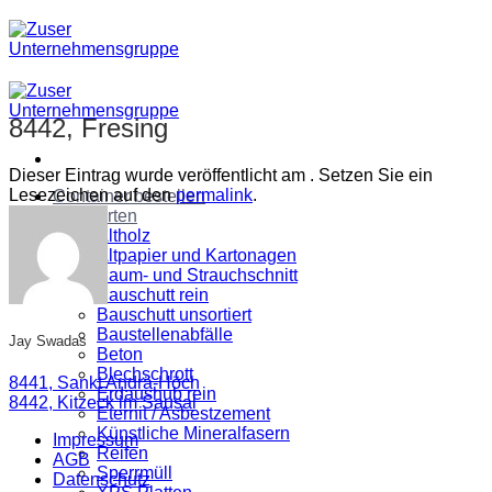
Zum
Inhalt
springen
8442, Fresing
Dieser Eintrag wurde veröffentlicht am . Setzen Sie ein
Lesezeichen auf den
permalink
.
Container bestellen
Abfallarten
Altholz
Altpapier und Kartonagen
Baum- und Strauchschnitt
Bauschutt rein
Bauschutt unsortiert
Baustellenabfälle
Jay Swadas
Beton
Blechschrott
8441, Sankt Andrä-Höch
Erdaushub rein
8442, Kitzeck im Sausal
Eternit / Asbestzement
Künstliche Mineralfasern
Impressum
Reifen
AGB
Sperrmüll
Datenschutz