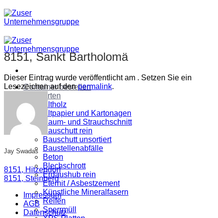
Zum
Inhalt
springen
8151, Sankt Bartholomä
Dieser Eintrag wurde veröffentlicht am . Setzen Sie ein
Lesezeichen auf den
permalink
.
Container bestellen
Abfallarten
Altholz
Altpapier und Kartonagen
Baum- und Strauchschnitt
Bauschutt rein
Bauschutt unsortiert
Baustellenabfälle
Jay Swadas
Beton
Blechschrott
8151, Hitzendorf
Erdaushub rein
8151, Steinberg
Eternit / Asbestzement
Künstliche Mineralfasern
Impressum
Reifen
AGB
Sperrmüll
Datenschutz