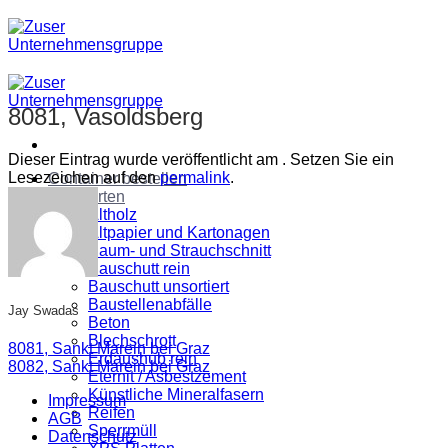
Zum
Inhalt
springen
8081, Vasoldsberg
Dieser Eintrag wurde veröffentlicht am . Setzen Sie ein
Lesezeichen auf den
permalink
.
Container bestellen
Abfallarten
Altholz
Altpapier und Kartonagen
Baum- und Strauchschnitt
Bauschutt rein
Bauschutt unsortiert
Baustellenabfälle
Jay Swadas
Beton
Blechschrott
8081, Sankt Marein bei Graz
Erdaushub rein
8082, Sankt Marein bei Graz
Eternit / Asbestzement
Künstliche Mineralfasern
Impressum
Reifen
AGB
Sperrmüll
Datenschutz