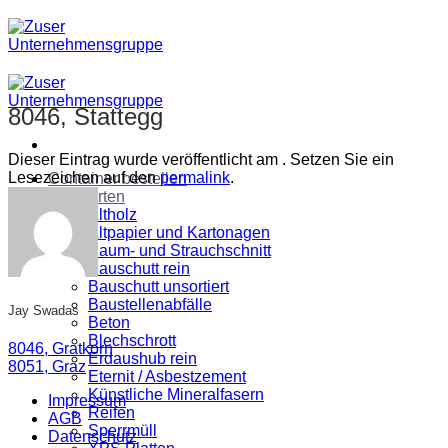
Zum
Inhalt
springen
8046, Stattegg
Dieser Eintrag wurde veröffentlicht am . Setzen Sie ein
Lesezeichen auf den
permalink
.
Container bestellen
Abfallarten
Altholz
Altpapier und Kartonagen
Baum- und Strauchschnitt
Bauschutt rein
Bauschutt unsortiert
Baustellenabfälle
Jay Swadas
Beton
Blechschrott
8046, Gratkorn
Erdaushub rein
8051, Graz
Eternit / Asbestzement
Künstliche Mineralfasern
Impressum
Reifen
AGB
Sperrmüll
Datenschutz