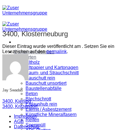
Zum
Inhalt
springen
3400, Klosterneuburg
Dieser Eintrag wurde veröffentlicht am . Setzen Sie ein
Lesezeichen auf den
permalink
.
Container bestellen
Abfallarten
Altholz
Altpapier und Kartonagen
Baum- und Strauchschnitt
Bauschutt rein
Bauschutt unsortiert
Baustellenabfälle
Jay Swadas
Beton
Blechschrott
3400, Kierling
Erdaushub rein
3400, Kritzendorf
Eternit / Asbestzement
Künstliche Mineralfasern
Impressum
Reifen
AGB
Sperrmüll
Datenschutz