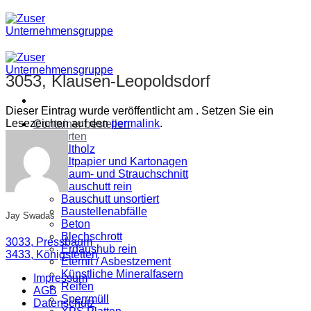
Zum
Inhalt
springen
3053, Klausen-Leopoldsdorf
Dieser Eintrag wurde veröffentlicht am . Setzen Sie ein
Lesezeichen auf den
permalink
.
Container bestellen
Abfallarten
Altholz
Altpapier und Kartonagen
Baum- und Strauchschnitt
Bauschutt rein
Bauschutt unsortiert
Baustellenabfälle
Jay Swadas
Beton
Blechschrott
3033, Pressbaum
Erdaushub rein
3433, Königstetten
Eternit / Asbestzement
Künstliche Mineralfasern
Impressum
Reifen
AGB
Sperrmüll
Datenschutz