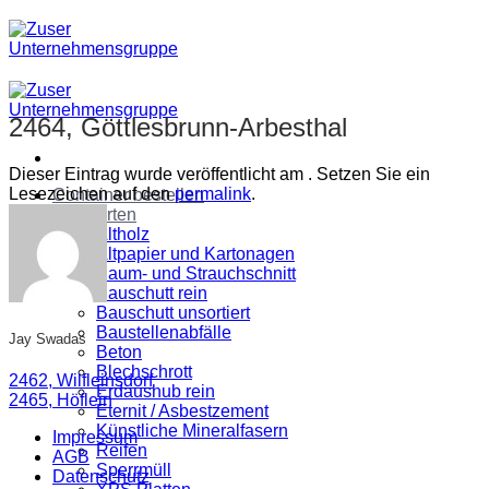
Zum
Inhalt
springen
2464, Göttlesbrunn-Arbesthal
Dieser Eintrag wurde veröffentlicht am . Setzen Sie ein
Lesezeichen auf den
permalink
.
Container bestellen
Abfallarten
Altholz
Altpapier und Kartonagen
Baum- und Strauchschnitt
Bauschutt rein
Bauschutt unsortiert
Baustellenabfälle
Jay Swadas
Beton
Blechschrott
2462, Wilfleinsdorf
Erdaushub rein
2465, Höflein
Eternit / Asbestzement
Künstliche Mineralfasern
Impressum
Reifen
AGB
Sperrmüll
Datenschutz