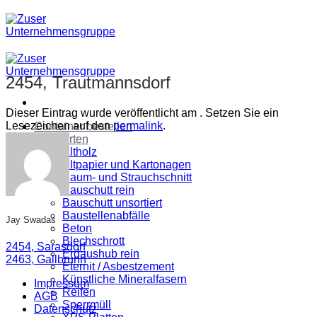
Zum
Inhalt
springen
2454, Trautmannsdorf
Dieser Eintrag wurde veröffentlicht am . Setzen Sie ein
Lesezeichen auf den
permalink
.
Container bestellen
Abfallarten
Altholz
Altpapier und Kartonagen
Baum- und Strauchschnitt
Bauschutt rein
Bauschutt unsortiert
Baustellenabfälle
Jay Swadas
Beton
Blechschrott
2454, Sarasdorf
Erdaushub rein
2463, Gallbrunn
Eternit / Asbestzement
Künstliche Mineralfasern
Impressum
Reifen
AGB
Sperrmüll
Datenschutz