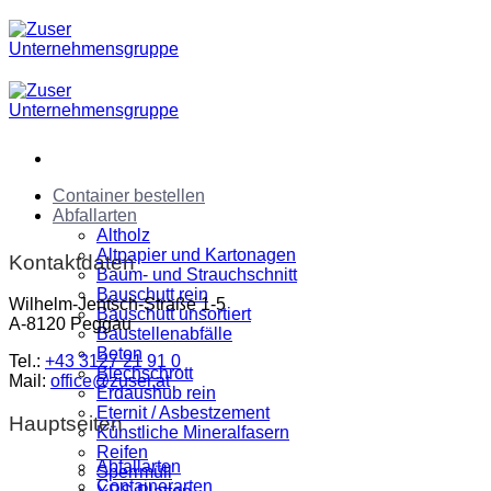
Zum
Inhalt
springen
Container bestellen
Abfallarten
Altholz
Altpapier und Kartonagen
Kontaktdaten
Baum- und Strauchschnitt
Bauschutt rein
Wilhelm-Jentsch-Straße 1-5
Bauschutt unsortiert
A-8120 Peggau
Baustellenabfälle
Beton
Tel.:
+43 3127 21 91 0
Blechschrott
Mail:
office@zuser.at
Erdaushub rein
Eternit / Asbestzement
Hauptseiten
Künstliche Mineralfasern
Reifen
Abfallarten
Sperrmüll
Containerarten