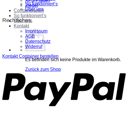
XPS Platten
So funktioniert’s
Ziegel
Über uns
Containerarten
So funktioniert’s
Rechtliches
Über uns
Kontakt
Impressum
AGB
Datenschutz
Widerruf
Kontakt
Container bestellen
Es befinden sich keine Produkte im Warenkorb.
P
Zurück zum Shop
S