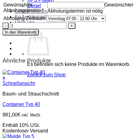
XPS Platten
Gewünschter
Gewünschter
Ziegel
Abholungstermin
*
Abholungstermin ist nötig
Containerarten
So funktioniert’s
Abholung Zeitraum
Über uns
Mulde
Kontakt
Typ
In den Warenkorb
7
Menge
Ähnliche Produkte
Es befinden sich keine Produkte im Warenkorb.
Zurück zum Shop
+
Schnellansicht
Baum- und Strauchschnitt
Container Typ 40
981,00
€
inkl. MwSt
Enthält 10% USt.
Kostenloser Versand