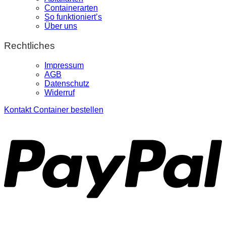
Containerarten
So funktioniert’s
Über uns
Rechtliches
Impressum
AGB
Datenschutz
Widerruf
Kontakt
Container bestellen
P