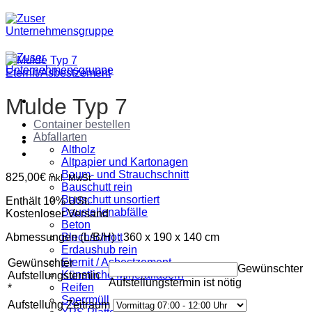
Zum
Inhalt
springen
Eternit/Asbestzement
Mulde Typ 7
Container bestellen
Abfallarten
Altholz
Altpapier und Kartonagen
Baum- und Strauchschnitt
825,00
€
inkl. MwSt
Bauschutt rein
Bauschutt unsortiert
Enthält 10% USt.
Baustellenabfälle
Kostenloser Versand
Beton
Abmessungen (L/B/H) : 360 x 190 x 140 cm
Blechschrott
Erdaushub rein
Eternit / Asbestzement
Gewünschter
Gewünschter
Künstliche Mineralfasern
Aufstellungstermin
Aufstellungstermin ist nötig
Reifen
*
Sperrmüll
Aufstellung Zeitraum