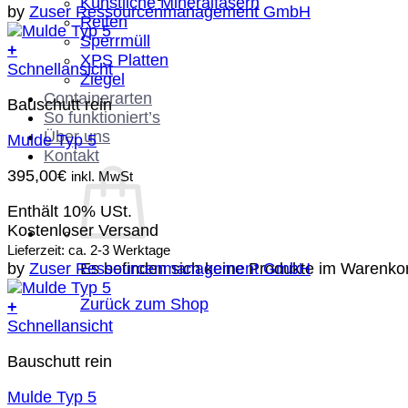
Künstliche Mineralfasern
by
Zuser Ressourcenmanagement GmbH
Reifen
Sperrmüll
+
XPS Platten
Schnellansicht
Ziegel
Containerarten
Bauschutt rein
So funktioniert’s
Über uns
Mulde Typ 5
Kontakt
395,00
€
inkl. MwSt
Enthält 10% USt.
Kostenloser Versand
Lieferzeit: ca. 2-3 Werktage
Es befinden sich keine Produkte im Warenko
by
Zuser Ressourcenmanagement GmbH
Zurück zum Shop
+
Schnellansicht
Bauschutt rein
Mulde Typ 5