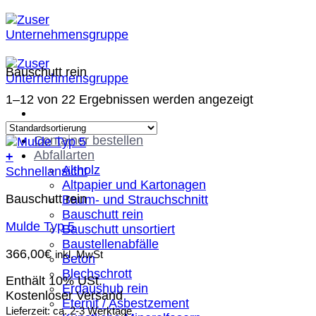
Zum
Inhalt
springen
Bauschutt rein
1–12 von 22 Ergebnissen werden angezeigt
Container bestellen
Abfallarten
+
Altholz
Schnellansicht
Altpapier und Kartonagen
Bauschutt rein
Baum- und Strauchschnitt
Bauschutt rein
Mulde Typ 5
Bauschutt unsortiert
Baustellenabfälle
366,00
€
inkl. MwSt
Beton
Blechschrott
Enthält 10% USt.
Erdaushub rein
Kostenloser Versand
Eternit / Asbestzement
Lieferzeit: ca. 2-3 Werktage