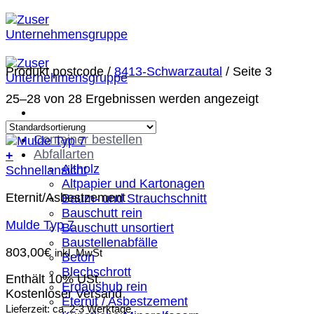
Zum
Inhalt
springen
Produkt postcode
/
8413-Schwarzautal
/
Seite 3
25–28 von 28 Ergebnissen werden angezeigt
Container bestellen
Abfallarten
+
Altholz
Schnellansicht
Altpapier und Kartonagen
Eternit/Asbestzement
Baum- und Strauchschnitt
Bauschutt rein
Mulde Typ 7
Bauschutt unsortiert
Baustellenabfälle
803,00
€
inkl. MwSt
Beton
Blechschrott
Enthält 10% USt.
Erdaushub rein
Kostenloser Versand
Eternit / Asbestzement
Lieferzeit: ca. 2-3 Werktage