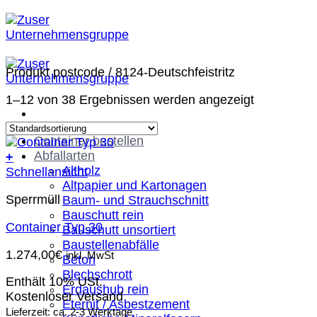
Zum
Inhalt
springen
Produkt postcode
/
8124-Deutschfeistritz
1–12 von 38 Ergebnissen werden angezeigt
Container bestellen
Abfallarten
+
Altholz
Schnellansicht
Altpapier und Kartonagen
Sperrmüll
Baum- und Strauchschnitt
Bauschutt rein
Container Typ 30
Bauschutt unsortiert
Baustellenabfälle
1.274,00
€
inkl. MwSt
Beton
Blechschrott
Enthält 10% USt.
Erdaushub rein
Kostenloser Versand
Eternit / Asbestzement
Lieferzeit: ca. 2-3 Werktage