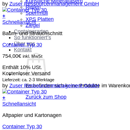
Künstliche Mineralfasern
by
Zuser Ressourcenmanagement GmbH
Reifen
Sperrmüll
+
XPS Platten
Schnellansicht
Ziegel
Containerarten
Baum- und Strauchschnitt
So funktioniert’s
Über uns
Container Typ 30
Kontakt
754,00
€
inkl. MwSt
Enthält 10% USt.
Kostenloser Versand
Lieferzeit: ca. 2-3 Werktage
Es befinden sich keine Produkte im Warenko
by
Zuser Ressourcenmanagement GmbH
Zurück zum Shop
+
Schnellansicht
Altpapier und Kartonagen
Container Typ 30