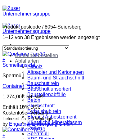
Zum
Inhalt
springen
Produkt postcode
/
8054-Seiersberg
1–12 von 38 Ergebnissen werden angezeigt
Container bestellen
+
Abfallarten
Schnellansicht
Altholz
Altpapier und Kartonagen
Sperrmüll
Baum- und Strauchschnitt
Bauschutt rein
Container Typ 30
Bauschutt unsortiert
Baustellenabfälle
1.274,00
€
inkl. MwSt
Beton
Blechschrott
Enthält 10% USt.
Erdaushub rein
Kostenloser Versand
Eternit / Asbestzement
Lieferzeit: ca. 2-3 Werktage
Künstliche Mineralfasern
by
Ehgartner Entsorgung GmbH
Reifen
Sperrmüll
+