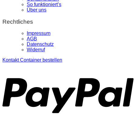
So funktioniert’s
Über uns
Rechtliches
Impressum
AGB
Datenschutz
Widerruf
Kontakt
Container bestellen
P
S