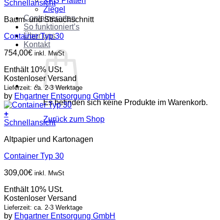
XPS Platten
Schnellansicht
Ziegel
Containerarten
Baum- und Strauchschnitt
So funktioniert’s
Über uns
Container Typ 30
Kontakt
754,00
€
inkl. MwSt
Enthält 10% USt.
Kostenloser Versand
Lieferzeit: ca. 2-3 Werktage
by
Ehgartner Entsorgung GmbH
Es befinden sich keine Produkte im Warenkorb.
+
Zurück zum Shop
Schnellansicht
Altpapier und Kartonagen
Container Typ 30
309,00
€
inkl. MwSt
Enthält 10% USt.
Kostenloser Versand
Lieferzeit: ca. 2-3 Werktage
by
Ehgartner Entsorgung GmbH