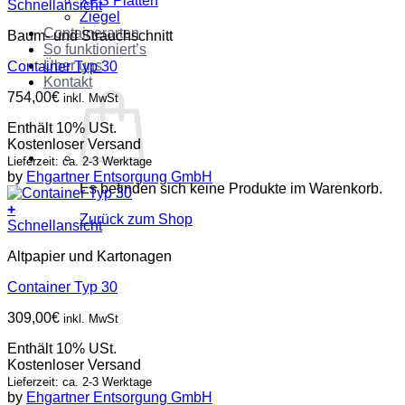
XPS Platten
Schnellansicht
Ziegel
Containerarten
Baum- und Strauchschnitt
So funktioniert’s
Über uns
Container Typ 30
Kontakt
754,00
€
inkl. MwSt
Enthält 10% USt.
Kostenloser Versand
Lieferzeit: ca. 2-3 Werktage
by
Ehgartner Entsorgung GmbH
Es befinden sich keine Produkte im Warenkorb.
+
Zurück zum Shop
Schnellansicht
Altpapier und Kartonagen
Container Typ 30
309,00
€
inkl. MwSt
Enthält 10% USt.
Kostenloser Versand
Lieferzeit: ca. 2-3 Werktage
by
Ehgartner Entsorgung GmbH