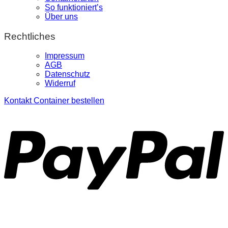
So funktioniert’s
Über uns
Rechtliches
Impressum
AGB
Datenschutz
Widerruf
Kontakt
Container bestellen
P
S