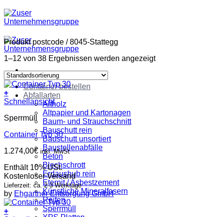
Zum
Inhalt
springen
Produkt postcode
/
8045-Stattegg
1–12 von 38 Ergebnissen werden angezeigt
Container bestellen
+
Abfallarten
Schnellansicht
Altholz
Altpapier und Kartonagen
Sperrmüll
Baum- und Strauchschnitt
Bauschutt rein
Container Typ 30
Bauschutt unsortiert
Baustellenabfälle
1.274,00
€
inkl. MwSt
Beton
Blechschrott
Enthält 10% USt.
Erdaushub rein
Kostenloser Versand
Eternit / Asbestzement
Lieferzeit: ca. 2-3 Werktage
Künstliche Mineralfasern
by
Ehgartner Entsorgung GmbH
Reifen
Sperrmüll
+