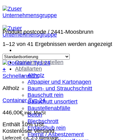
Zum
Inhalt
springen
Produkt postcode
/
2441-Moosbrunn
1–12 von 41 Ergebnissen werden angezeigt
Container bestellen
Abfallarten
+
Altholz
Schnellansicht
Altpapier und Kartonagen
Altholz
Baum- und Strauchschnitt
Bauschutt rein
Container Typ 24
Bauschutt unsortiert
Baustellenabfälle
446,00
€
inkl. MwSt
Beton
Blechschrott
Enthält 10% USt.
Erdaushub rein
Kostenloser Versand
Eternit / Asbestzement
Lieferzeit: ca. 2-3 Werktage