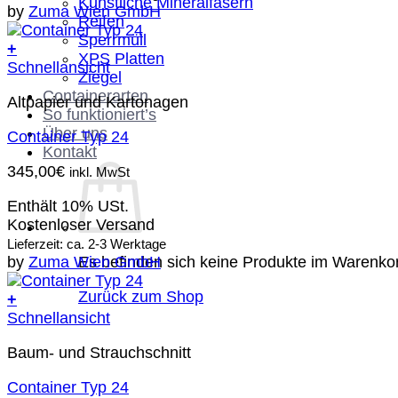
Künstliche Mineralfasern
by
Zuma Wien GmbH
Reifen
Sperrmüll
+
XPS Platten
Schnellansicht
Ziegel
Containerarten
Altpapier und Kartonagen
So funktioniert’s
Über uns
Container Typ 24
Kontakt
345,00
€
inkl. MwSt
Enthält 10% USt.
Kostenloser Versand
Lieferzeit: ca. 2-3 Werktage
Es befinden sich keine Produkte im Warenko
by
Zuma Wien GmbH
Zurück zum Shop
+
Schnellansicht
Baum- und Strauchschnitt
Container Typ 24