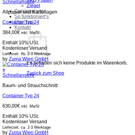
XPS Platten
Schnellansicht
Ziegel
Containerarten
Altpapier und Kartonagen
So funktioniert’s
Über uns
Container Typ 24
Kontakt
384,00
€
inkl. MwSt
Enthält 10% USt.
Kostenloser Versand
Lieferzeit: ca. 2-3 Werktage
by
Zuma Wien GmbH
Es befinden sich keine Produkte im Warenkorb.
+
Zurück zum Shop
Schnellansicht
Baum- und Strauchschnitt
Container Typ 24
630,00
€
inkl. MwSt
Enthält 10% USt.
Kostenloser Versand
Lieferzeit: ca. 2-3 Werktage
by
Zuma Wien GmbH