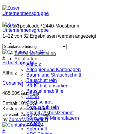
Zum
Inhalt
springen
Produkt postcode
/
2440-Moosbrunn
1–12 von 32 Ergebnissen werden angezeigt
Container bestellen
+
Abfallarten
Schnellansicht
Altholz
Altpapier und Kartonagen
Altholz
Baum- und Strauchschnitt
Bauschutt rein
Container Typ 24
Bauschutt unsortiert
Baustellenabfälle
485,00
€
inkl. MwSt
Beton
Blechschrott
Enthält 10% USt.
Erdaushub rein
Kostenloser Versand
Eternit / Asbestzement
Lieferzeit: ca. 2-3 Werktage
Künstliche Mineralfasern
by
Zuma Wien GmbH
Reifen
Sperrmüll
+