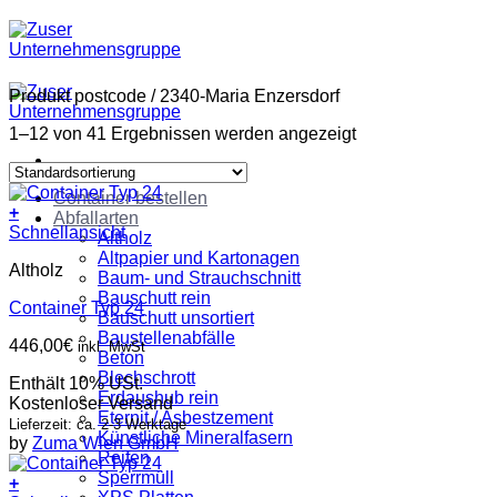
Zum
Inhalt
springen
Produkt postcode
/
2340-Maria Enzersdorf
1–12 von 41 Ergebnissen werden angezeigt
Container bestellen
+
Abfallarten
Schnellansicht
Altholz
Altpapier und Kartonagen
Altholz
Baum- und Strauchschnitt
Bauschutt rein
Container Typ 24
Bauschutt unsortiert
Baustellenabfälle
446,00
€
inkl. MwSt
Beton
Blechschrott
Enthält 10% USt.
Erdaushub rein
Kostenloser Versand
Eternit / Asbestzement
Lieferzeit: ca. 2-3 Werktage
Künstliche Mineralfasern
by
Zuma Wien GmbH
Reifen
Sperrmüll
+