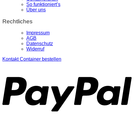
So funktioniert’s
Über uns
Rechtliches
Impressum
AGB
Datenschutz
Widerruf
Kontakt
Container bestellen
P
S