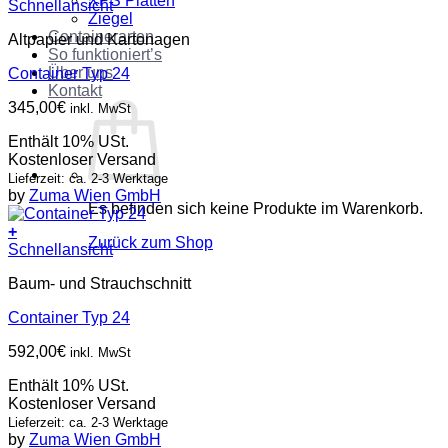
XPS Platten
Schnellansicht
Ziegel
Containerarten
Altpapier und Kartonagen
So funktioniert’s
Über uns
Container Typ 24
Kontakt
345,00
€
inkl. MwSt
Enthält 10% USt.
Kostenloser Versand
Lieferzeit: ca. 2-3 Werktage
by
Zuma Wien GmbH
Es befinden sich keine Produkte im Warenkorb.
+
Zurück zum Shop
Schnellansicht
Baum- und Strauchschnitt
Container Typ 24
592,00
€
inkl. MwSt
Enthält 10% USt.
Kostenloser Versand
Lieferzeit: ca. 2-3 Werktage
by
Zuma Wien GmbH