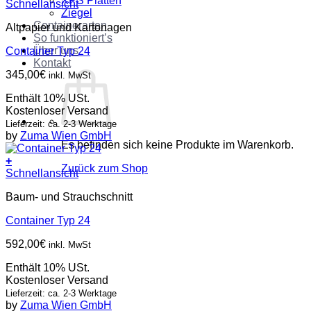
XPS Platten
Schnellansicht
Ziegel
Containerarten
Altpapier und Kartonagen
So funktioniert’s
Über uns
Container Typ 24
Kontakt
345,00
€
inkl. MwSt
Enthält 10% USt.
Kostenloser Versand
Lieferzeit: ca. 2-3 Werktage
by
Zuma Wien GmbH
Es befinden sich keine Produkte im Warenkorb.
+
Zurück zum Shop
Schnellansicht
Baum- und Strauchschnitt
Container Typ 24
592,00
€
inkl. MwSt
Enthält 10% USt.
Kostenloser Versand
Lieferzeit: ca. 2-3 Werktage
by
Zuma Wien GmbH