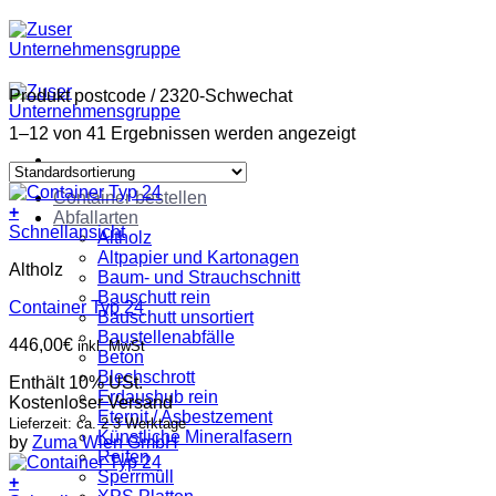
Zum
Inhalt
springen
Produkt postcode
/
2320-Schwechat
1–12 von 41 Ergebnissen werden angezeigt
Container bestellen
+
Abfallarten
Schnellansicht
Altholz
Altpapier und Kartonagen
Altholz
Baum- und Strauchschnitt
Bauschutt rein
Container Typ 24
Bauschutt unsortiert
Baustellenabfälle
446,00
€
inkl. MwSt
Beton
Blechschrott
Enthält 10% USt.
Erdaushub rein
Kostenloser Versand
Eternit / Asbestzement
Lieferzeit: ca. 2-3 Werktage
Künstliche Mineralfasern
by
Zuma Wien GmbH
Reifen
Sperrmüll
+