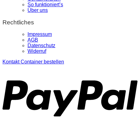
So funktioniert’s
Über uns
Rechtliches
Impressum
AGB
Datenschutz
Widerruf
Kontakt
Container bestellen
P
S