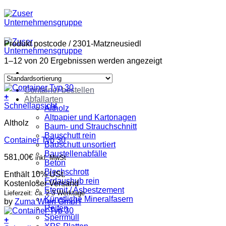
Zum
Inhalt
springen
Produkt postcode
/
2301-Matzneusiedl
1–12 von 20 Ergebnissen werden angezeigt
Container bestellen
+
Abfallarten
Schnellansicht
Altholz
Altpapier und Kartonagen
Altholz
Baum- und Strauchschnitt
Bauschutt rein
Container Typ 30
Bauschutt unsortiert
Baustellenabfälle
581,00
€
inkl. MwSt
Beton
Blechschrott
Enthält 10% USt.
Erdaushub rein
Kostenloser Versand
Eternit / Asbestzement
Lieferzeit: ca. 2-3 Werktage
Künstliche Mineralfasern
by
Zuma Wien GmbH
Reifen
Sperrmüll
+