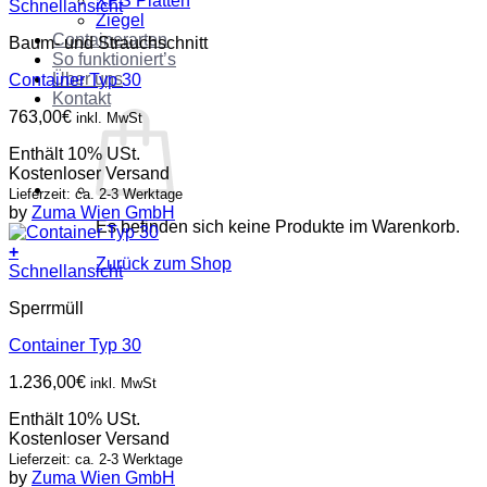
XPS Platten
Schnellansicht
Ziegel
Containerarten
Baum- und Strauchschnitt
So funktioniert’s
Über uns
Container Typ 30
Kontakt
763,00
€
inkl. MwSt
Enthält 10% USt.
Kostenloser Versand
Lieferzeit: ca. 2-3 Werktage
by
Zuma Wien GmbH
Es befinden sich keine Produkte im Warenkorb.
+
Zurück zum Shop
Schnellansicht
Sperrmüll
Container Typ 30
1.236,00
€
inkl. MwSt
Enthält 10% USt.
Kostenloser Versand
Lieferzeit: ca. 2-3 Werktage
by
Zuma Wien GmbH