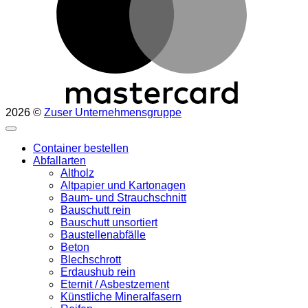
2026 ©
Zuser Unternehmensgruppe
Container bestellen
Abfallarten
Altholz
Altpapier und Kartonagen
Baum- und Strauchschnitt
Bauschutt rein
Bauschutt unsortiert
Baustellenabfälle
Beton
Blechschrott
Erdaushub rein
Eternit / Asbestzement
Künstliche Mineralfasern