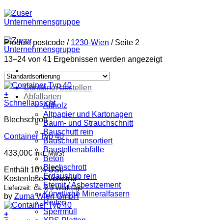
Zum
Inhalt
springen
Produkt postcode
/
1230-Wien
/
Seite 2
13–24 von 41 Ergebnissen werden angezeigt
Container bestellen
+
Abfallarten
Schnellansicht
Altholz
Altpapier und Kartonagen
Blechschrott
Baum- und Strauchschnitt
Bauschutt rein
Container Typ 40
Bauschutt unsortiert
Baustellenabfälle
433,00
€
inkl. MwSt
Beton
Blechschrott
Enthält 10% USt.
Erdaushub rein
Kostenloser Versand
Eternit / Asbestzement
Lieferzeit: ca. 2-3 Werktage
Künstliche Mineralfasern
by
Zuma Wien GmbH
Reifen
Sperrmüll
+