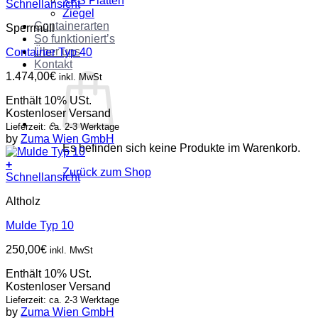
XPS Platten
Schnellansicht
Ziegel
Containerarten
Sperrmüll
So funktioniert’s
Über uns
Container Typ 40
Kontakt
1.474,00
€
inkl. MwSt
Enthält 10% USt.
Kostenloser Versand
Lieferzeit: ca. 2-3 Werktage
by
Zuma Wien GmbH
Es befinden sich keine Produkte im Warenkorb.
+
Zurück zum Shop
Schnellansicht
Altholz
Mulde Typ 10
250,00
€
inkl. MwSt
Enthält 10% USt.
Kostenloser Versand
Lieferzeit: ca. 2-3 Werktage
by
Zuma Wien GmbH