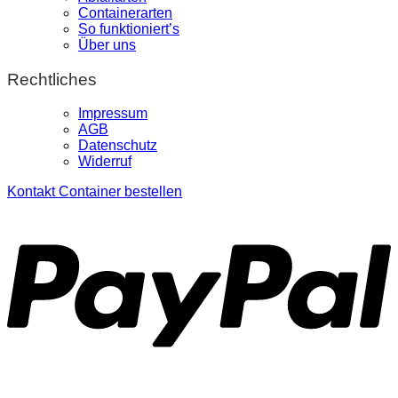
Containerarten
So funktioniert’s
Über uns
Rechtliches
Impressum
AGB
Datenschutz
Widerruf
Kontakt
Container bestellen
P