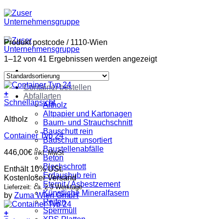
Zum
Inhalt
springen
Produkt postcode
/
1110-Wien
1–12 von 41 Ergebnissen werden angezeigt
Container bestellen
+
Abfallarten
Schnellansicht
Altholz
Altpapier und Kartonagen
Altholz
Baum- und Strauchschnitt
Bauschutt rein
Container Typ 24
Bauschutt unsortiert
Baustellenabfälle
446,00
€
inkl. MwSt
Beton
Blechschrott
Enthält 10% USt.
Erdaushub rein
Kostenloser Versand
Eternit / Asbestzement
Lieferzeit: ca. 2-3 Werktage
Künstliche Mineralfasern
by
Zuma Wien GmbH
Reifen
Sperrmüll
+