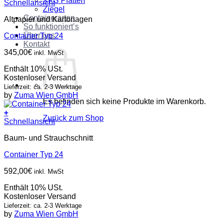
XPS Platten
Schnellansicht
Ziegel
Containerarten
Altpapier und Kartonagen
So funktioniert’s
Über uns
Container Typ 24
Kontakt
345,00
€
inkl. MwSt
Enthält 10% USt.
Kostenloser Versand
Lieferzeit: ca. 2-3 Werktage
by
Zuma Wien GmbH
Es befinden sich keine Produkte im Warenkorb.
+
Zurück zum Shop
Schnellansicht
Baum- und Strauchschnitt
Container Typ 24
592,00
€
inkl. MwSt
Enthält 10% USt.
Kostenloser Versand
Lieferzeit: ca. 2-3 Werktage
by
Zuma Wien GmbH