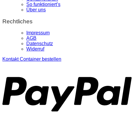
So funktioniert’s
Über uns
Rechtliches
Impressum
AGB
Datenschutz
Widerruf
Kontakt
Container bestellen
P
S